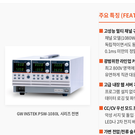
주요 특징 (FEA
■
고성능 멀티 채널 
채널 모델(1080W
독립적이면서도 동
0.1ms 미만의 
■
광범위한 라인업 
최고 800V 영역
유연하게 직관 대
■
고급 내장 웹 서버 
프로그램 설치 없이
데이터 로깅 및 
■
CC/CV 우선 모드
GW INSTEK PSW-1080L 시리즈 전면
악성 서지 및 돌입 
LED나 2차 전지
■
가변 전압/전류 슬