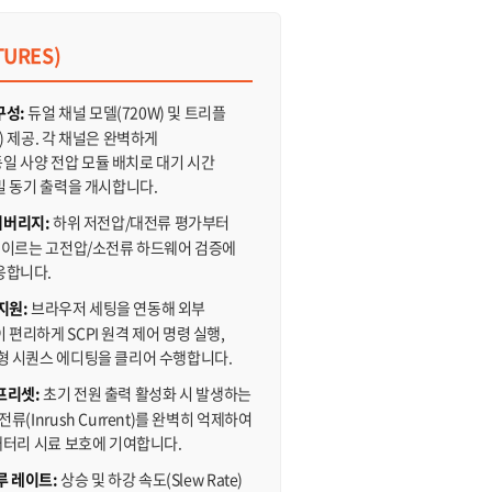
TURES)
구성:
듀얼 채널 모델(720W) 및 트리플
) 제공. 각 채널은 완벽하게
일 사양 전압 모듈 배치로 대기 시간
정밀 동기 출력을 개시합니다.
커버리지:
하위 저전압/대전류 평가부터
에 이르는 고전압/소전류 하드웨어 검증에
응합니다.
지원:
브라우저 세팅을 연동해 외부
 편리하게 SCPI 원격 제어 명령 실행,
파형 시퀀스 에디팅을 클리어 수행합니다.
 프리셋:
초기 전원 출력 활성화 시 발생하는
전류(Inrush Current)를 완벽히 억제하여
 배터리 시료 보호에 기여합니다.
루 레이트:
상승 및 하강 속도(Slew Rate)