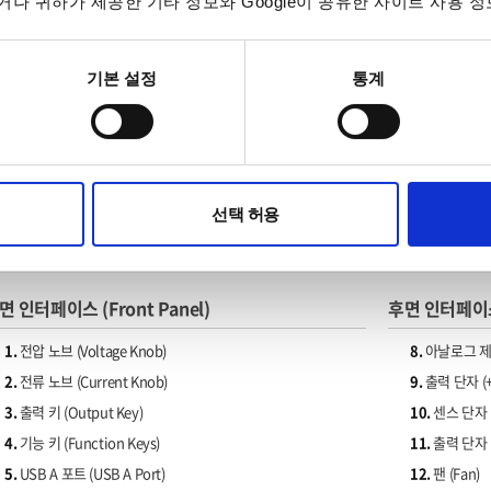
나 귀하가 제공한 기타 정보와 Google이 공유한 사이트 사용 정
기본 설정
통계
선택 허용
PSW-Multi Series 패널 입력 • 출력 포트
면 인터페이스 (Front Panel)
후면 인터페이스 
1.
전압 노브 (Voltage Knob)
8.
아날로그 제어 
2.
전류 노브 (Current Knob)
9.
출력 단자 (+) 
3.
출력 키 (Output Key)
10.
센스 단자 (+/
4.
기능 키 (Function Keys)
11.
출력 단자 (-)
5.
USB A 포트 (USB A Port)
12.
팬 (Fan)