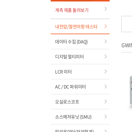
계측 제품 둘러보기
내전압/절연저항 테스터
데이터 수집 (DAQ)
GWI
디지털 멀티미터
LCR 미터
AC / DC 파워미터
오실로스코프
소스메저유닛 (SMU)
밀리옴미터(저저항계)