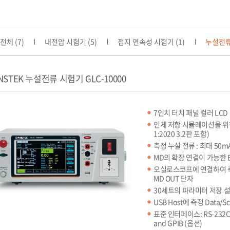
전체 (7)
내전압 시험기 (5)
접지 연속성 시험기 (1)
누설전류 
NSTEK 누설전류 시험기 GLC-10000
7인치 터치 패널 컬러 LCD
인체 저항 시뮬레이션을 위한 
1:2020 3.2판 포함)
측정 누설 전류 : 최대 50m
MD의 확장 연결이 가능한 Ex
오실로스코프에 연결하여 측
MD OUT 단자
30세트의 파라미터 저장 설정
USB Host에 측정 Data/
표준 인터페이스: RS-232C, US
and GPIB (옵션)