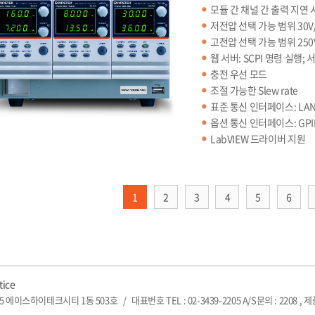
모듈 간 채널 간 출력 지연 
저전압 선택 가능 범위 30V/4
고전압 선택 가능 범위 250V
웹 서버: SCPI 명령 실행;
충전 우선 모드
조절 가능한 Slew rate
표준 통신 인터페이스: LAN
옵션 통신 인터페이스: GPIB
LabVIEW 드라이버 지원
1
2
3
4
5
6
tice
5 에이스하이테크시티 1동 503호
/
대표번호 TEL : 02-3439-2205 A/S문의 : 2208 , 