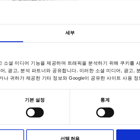
인터페이스: USB, LAN, Iso
232&485, GPIB, CAN Bu
CV/CC 우선 순위 선택, 슬
OVP/OCP/OTP 보호기
세부
NSTEK 프로그래머블 스위칭 DC 전원공급기 PSU 시리즈
 소셜 미디어 기능을 제공하며 트래픽을 분석하기 위해 쿠키를 사
어, 광고, 분석 파트너와 공유합니다. 이러한 소셜 미디어, 광고,
전압: 6V ~ 600V 출력 (모
나 귀하가 제공한 기타 정보와 Google이 공유한 사이트 사용 정
전류: 최대 200A 지원 (모델별
전력: 1200W ~ 1560W 출
인터페이스: LAN, RS-232, 
기본 설정
통계
절연 아날로그 제어(Isolated 
지원
외형 및 확장성: 공간 효율성
최대 4대 병렬 연결 및 최대
고성능 1채널(1CH) 프로
선택 허용