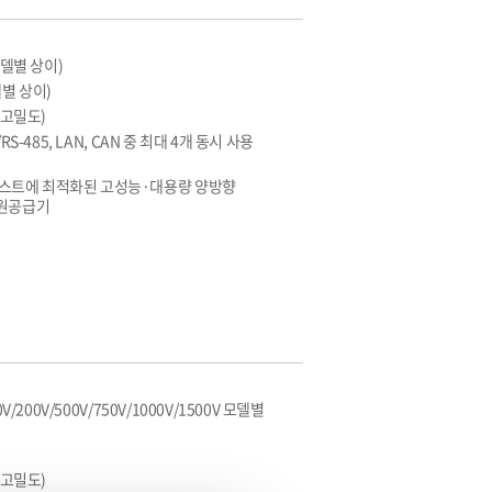
모델별 상이)
델별 상이)
U 고밀도)
RS-485, LAN, CAN 중 최대 4개 동시 사용
테스트에 최적화된 고성능·대용량 양방향
전원공급기
0V/200V/500V/750V/1000V/1500V 모델별
U 고밀도)