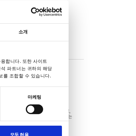
lated Analog Control 기본 제공 및 RS-
s, DeviceNet, AnyBus 옵션 지원
루율 조정 및 AWS(웹 브라우저 제어),
능을 탑재한 대용량 고성능 DC 전원공급기
소개
용합니다. 또한 사이트
 분석 파트너는 귀하의 해당
델별 상이)
보를 조합할 수 있습니다.
 2.6A ~ 200A 상이)
력
USB(Device/Host) 기본 제공 및 GPIB,
마케팅
Voltage/Current Control) 공장 옵션
이 뛰어난 1U 19인치 랙 마운트 사이즈로,
 2대 직렬 연결(300V 이하 모델)을 지원하는
그래머블 DC 전원공급기
모두 허용